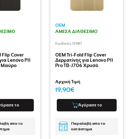
OEM
ΘΈΣΙΜΟ
ΆΜΕΣΑ ΔΙΑΘΈΣΙΜΟ
Κωδικός:
13987
 Flip Cover
OEM Tri-Fold Flip Cover
για Lenovo P11
Δερματίνης για Lenovo P11
6 Μαύρο
Pro TB-J706 Χρυσό
Αρχική Τιμή
19,90€
γόρασε το
Αγόρασε το
αβή απο το
Παραλαβή απο το
στημα
κατάστημα