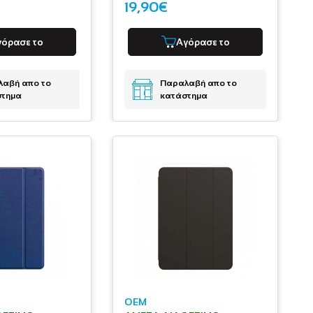
19,90€
γόρασε το
Αγόρασε το
αβή απο το
Παραλαβή απο το
στημα
κατάστημα
OEM