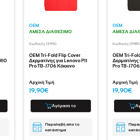
OEM
OEM
ΆΜΕΣΑ ΔΙΑΘΈΣΙΜΟ
ΆΜΕΣΑ ΔΙΑ
Κωδικός:
13990
Κωδικός:
13985
OEM Tri-Fold Flip Cover
OEM Tri-Fold
M10
Δερματίνης για Lenovo P11
Δερματίνης 
Pro TB-J706 Κόκκινο
Pro TB-J70
Αρχική Τιμή
Αρχική Τιμή
19,90€
19,90€
Αγόρασε το
Α
Παραλαβή απο το
Παραλ
κατάστημα
κατά