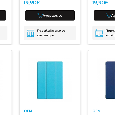
19,90€
19,90€
Αγόρασε το
Α
Παραλαβή απο το
Παραλ
κατάστημα
κατά
OEM
OEM