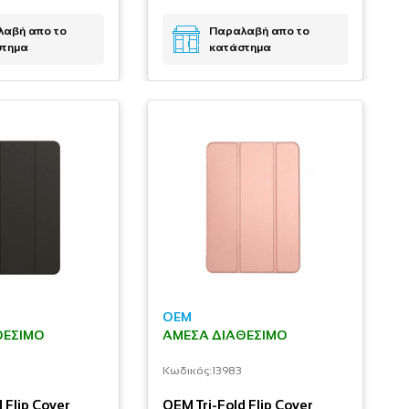
αβή απο το
Παραλαβή απο το
στημα
κατάστημα
OEM
ΘΈΣΙΜΟ
ΆΜΕΣΑ ΔΙΑΘΈΣΙΜΟ
Κωδικός:
13983
 Flip Cover
OEM Tri-Fold Flip Cover