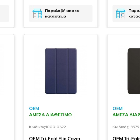
Παραλαβή απο το
Παραλ
κατάστημα
κατά
OEM
OEM
ΆΜΕΣΑ ΔΙΑΘΈΣΙΜΟ
ΆΜΕΣΑ ΔΙΑ
Κωδικός:
I00010622
Κωδικός:
13979
OEM Tri-Fold Flip Cover
OEM Tri-Fold