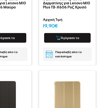
για Lenovo M10
Δερματίνης για Lenovo M10
06 Μαύρο
Plus TB-X606 Ροζ Χρυσό
Αρχική Τιμή
19,90€
γόρασε το
Αγόρασε το
αβή απο το
Παραλαβή απο το
στημα
κατάστημα