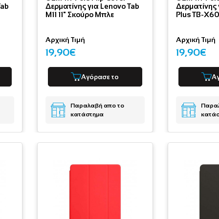
Tab
Δερματίνης για Lenovo Tab
Δερματίνης 
M11 11" Σκούρο Μπλε
Plus TB-X6
Αρχική Τιμή
Αρχική Τιμή
19,90€
19,90€
Αγόρασε το
Α
Παραλαβή απο το
Παραλ
κατάστημα
κατά