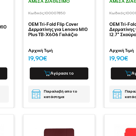
ΆΜΕΣΑ ΔΙΑΘΈΣΙΜΟ
ΆΜΕΣΑ ΔΙΑ
Κωδικός:
I00007850
Κωδικός:
I000
OEM Tri-Fold Flip Cover
OEM Tri-Fold
M10
Δερματίνης για Lenovo M10
Δερματίνης 
Plus TB-X606 Γαλάζιο
12.7" Σκούρ
Αρχική Τιμή
Αρχική Τιμή
19,90€
19,90€
Αγόρασε το
Α
Παραλαβή απο το
Παραλ
κατάστημα
κατά