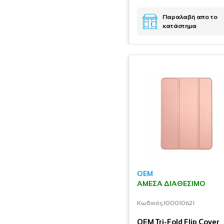
Παραλαβή απο το
κατάστημα
OEM
ΆΜΕΣΑ ΔΙΑΘΈΣΙΜΟ
Κωδικός:
I00010621
OEM Tri-Fold Flip Cover