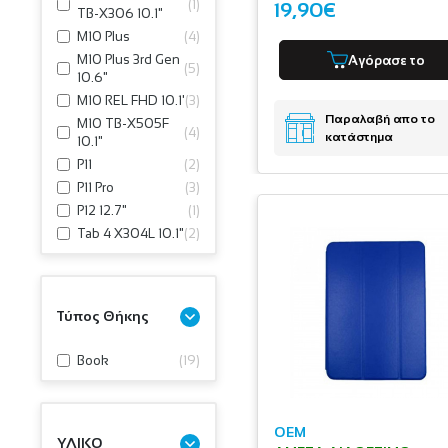
(
1
)
19,90€
TB-X306 10.1"
M10 Plus
(
4
)
M10 Plus 3rd Gen
Αγόρασε το
(
5
)
10.6"
M10 REL FHD 10.1'
(
3
)
Παραλαβή απο το
M10 TB-X505F
(
4
)
κατάστημα
10.1"
P11
(
2
)
P11 Pro
(
3
)
P12 12.7"
(
1
)
Tab 4 X304L 10.1"
(
2
)
Τύπος Θήκης
Book
(
19
)
OEM
ΥΛΙΚΟ