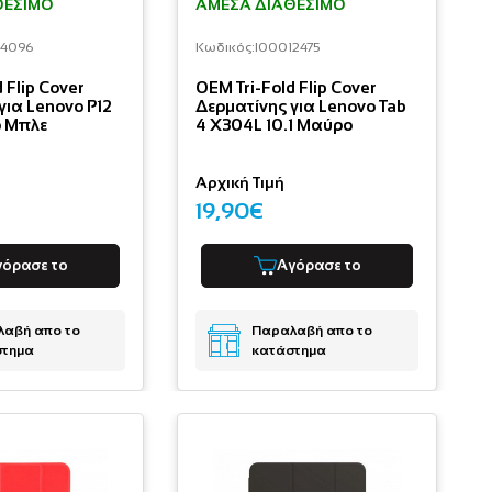
ΘΈΣΙΜΟ
ΆΜΕΣΑ ΔΙΑΘΈΣΙΜΟ
14096
Κωδικός:
I00012475
 Flip Cover
OEM Tri-Fold Flip Cover
για Lenovo P12
Δερματίνης για Lenovo Tab
ο Μπλε
4 X304L 10.1 Μαύρο
Αρχική Τιμή
19,90€
γόρασε το
Αγόρασε το
αβή απο το
Παραλαβή απο το
στημα
κατάστημα