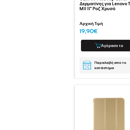
Δερματίνης για Lenovo 
M11 11" Ροζ Χρυσό
Αρχική Τιμή
19,90€
Αγόρασε το
Παραλαβή απο το
κατάστημα