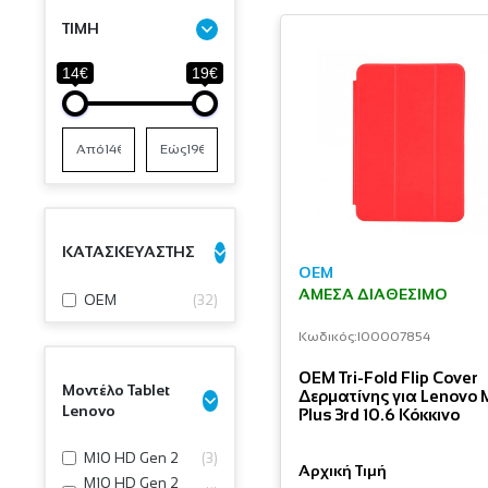
ΤΙΜΗ
14€
19€
ΚΑΤΑΣΚΕΥΑΣΤΗΣ
OEM
ΆΜΕΣΑ ΔΙΑΘΈΣΙΜΟ
OEM
(
32
)
Κωδικός:
I00007854
OEM Tri-Fold Flip Cover
Μοντέλο Tablet
Δερματίνης για Lenovo 
Lenovo
Plus 3rd 10.6 Κόκκινο
M10 HD Gen 2
(
3
)
Αρχική Τιμή
M10 HD Gen 2