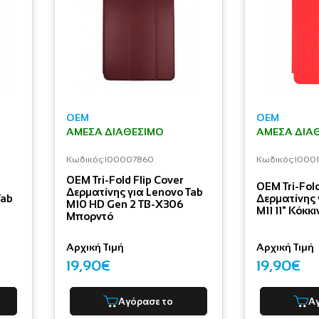
OEM
OEM
ΆΜΕΣΑ ΔΙΑΘΈΣΙΜΟ
ΆΜΕΣΑ ΔΙΑ
Κωδικός:
I00007860
Κωδικός:
I000
OEM Tri-Fold Flip Cover
OEM Tri-Fold
Δερματίνης για Lenovo Tab
Tab
Δερματίνης 
M10 HD Gen 2 TB-X306
M11 11" Κόκκι
Μπορντό
Αρχική Τιμή
Αρχική Τιμή
19,90€
19,90€
Αγόρασε το
Α