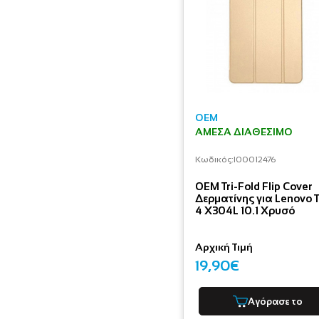
OEM
ΆΜΕΣΑ ΔΙΑΘΈΣΙΜΟ
Κωδικός:
I00012476
OEM Tri-Fold Flip Cover
Δερματίνης για Lenovo 
4 X304L 10.1 Χρυσό
Αρχική Τιμή
19,90€
Αγόρασε το