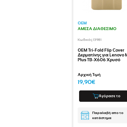
OEM
ΆΜΕΣΑ ΔΙΑΘΈΣΙΜΟ
Κωδικός:
13981
OEM Tri-Fold Flip Cover
Δερματίνης για Lenovo 
Plus TB-X606 Χρυσό
Αρχική Τιμή
19,90€
Αγόρασε το
Παραλαβή απο το
κατάστημα