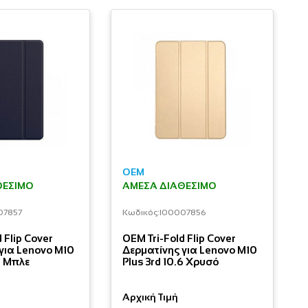
OEM
ΘΈΣΙΜΟ
ΆΜΕΣΑ ΔΙΑΘΈΣΙΜΟ
07857
Κωδικός:
I00007856
 Flip Cover
OEM Tri-Fold Flip Cover
για Lenovo M10
Δερματίνης για Lenovo M10
6 Μπλε
Plus 3rd 10.6 Χρυσό
Αρχική Τιμή