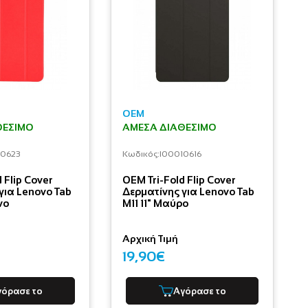
OEM
ΘΈΣΙΜΟ
ΆΜΕΣΑ ΔΙΑΘΈΣΙΜΟ
10623
Κωδικός:
I00010616
 Flip Cover
OEM Tri-Fold Flip Cover
για Lenovo Tab
Δερματίνης για Lenovo Tab
νο
M11 11" Μαύρο
Αρχική Τιμή
19,90€
γόρασε το
Αγόρασε το