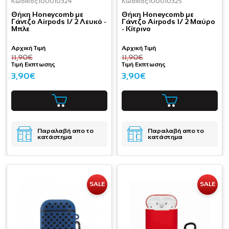
Κωδικός:
I00010324
Κωδικός:
I00010325
Θήκη Honeycomb με
Θήκη Honeycomb με
Γάντζο Airpods 1/ 2 Λευκό -
Γάντζο Airpods 1/ 2 Μαύρο
Μπλε
- Κίτρινο
Αρχική Τιμή
Αρχική Τιμή
11,90€
11,90€
Τιμή Εκπτωσης
Τιμή Εκπτωσης
3,90€
3,90€
Παραλαβή απο το
Παραλαβή απο το
κατάστημα
κατάστημα
SALE
SALE