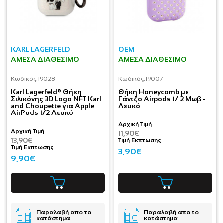
KARL LAGERFELD
OEM
ΆΜΕΣΑ ΔΙΑΘΈΣΙΜΟ
ΆΜΕΣΑ ΔΙΑΘΈΣΙΜΟ
Κωδικός:
19028
Κωδικός:
19007
Karl Lagerfeld® Θήκη
Θήκη Honeycomb με
Σιλικόνης 3D Logo NFT Karl
Γάντζο Airpods 1/ 2 Μωβ -
and Choupette για Apple
Λευκό
AirPods 1/2 Λευκό
Αρχική Τιμή
Αρχική Τιμή
11,90€
13,90€
Τιμή Εκπτωσης
Τιμή Εκπτωσης
3,90€
9,90€
Παραλαβή απο το
Παραλαβή απο το
κατάστημα
κατάστημα