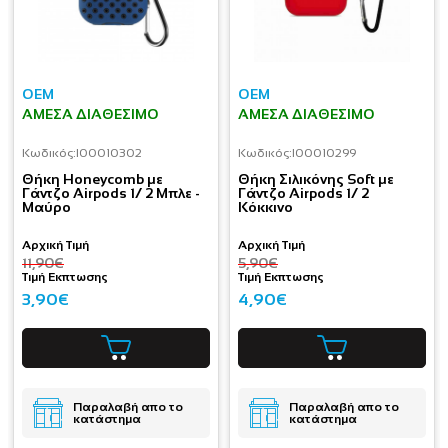
OEM
OEM
ΆΜΕΣΑ ΔΙΑΘΈΣΙΜΟ
ΆΜΕΣΑ ΔΙΑΘΈΣΙΜΟ
Κωδικός:
I00010302
Κωδικός:
I00010299
Θήκη Honeycomb με
Θήκη Σιλικόνης Soft με
Γάντζο Airpods 1/ 2 Μπλε -
Γάντζο Airpods 1/ 2
Μαύρο
Κόκκινο
Αρχική Τιμή
Αρχική Τιμή
11,90€
5,90€
Τιμή Εκπτωσης
Τιμή Εκπτωσης
3,90€
4,90€
Παραλαβή απο το
Παραλαβή απο το
κατάστημα
κατάστημα