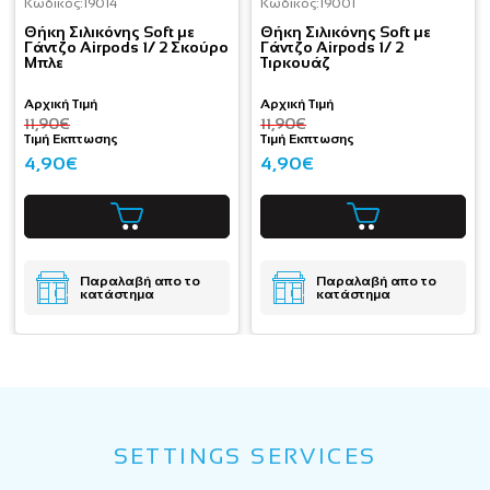
Κωδικός:
19014
Κωδικός:
19001
Θήκη Σιλικόνης Soft με
Θήκη Σιλικόνης Soft με
Γάντζο Airpods 1/ 2 Σκούρο
Γάντζο Airpods 1/ 2
Μπλε
Τιρκουάζ
Αρχική Τιμή
Αρχική Τιμή
11,90€
11,90€
Τιμή Εκπτωσης
Τιμή Εκπτωσης
4,90€
4,90€
Παραλαβή απο το
Παραλαβή απο το
κατάστημα
κατάστημα
SETTINGS SERVICES