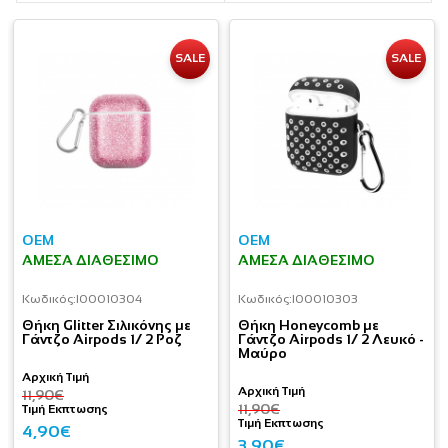
SALE
SALE
OEM
OEM
ΆΜΕΣΑ ΔΙΑΘΈΣΙΜΟ
ΆΜΕΣΑ ΔΙΑΘΈΣΙΜΟ
Κωδικός:
I00010304
Κωδικός:
I00010303
Θήκη Glitter Σιλικόνης με
Θήκη Honeycomb με
Γάντζο Airpods 1/ 2 Ροζ
Γάντζο Airpods 1/ 2 Λευκό -
Μαύρο
Αρχική Τιμή
Αρχική Τιμή
11,90€
11,90€
Τιμή Εκπτωσης
Τιμή Εκπτωσης
4,90€
3,90€