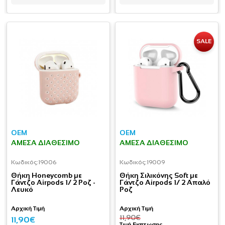
SALE
OEM
OEM
ΆΜΕΣΑ ΔΙΑΘΈΣΙΜΟ
ΆΜΕΣΑ ΔΙΑΘΈΣΙΜΟ
Κωδικός:
19006
Κωδικός:
19009
Θήκη Honeycomb με
Θήκη Σιλικόνης Soft με
Γάντζο Airpods 1/ 2 Ροζ -
Γάντζο Airpods 1/ 2 Απαλό
Λευκό
Ροζ
Αρχική Τιμή
Αρχική Τιμή
11,90€
11,90€
Τιμή Εκπτωσης