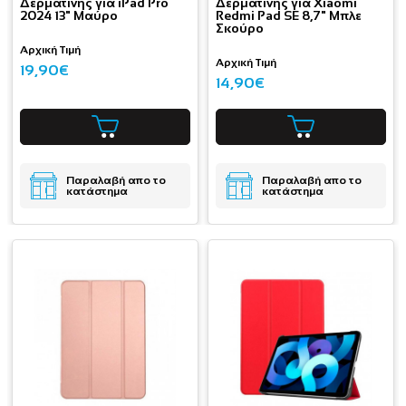
Δερματίνης για iPad Pro
Δερματίνης για Xiaomi
2024 13" Μαύρο
Redmi Pad SE 8,7" Μπλε
Σκούρο
Αρχική Τιμή
Αρχική Τιμή
19,90€
14,90€
Παραλαβή απο το
Παραλαβή απο το
κατάστημα
κατάστημα