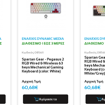
A
ENARXIS DYNAMIC MEDIA
ENARXIS DY
ΕΣ
ΔΙΑΘΈΣΙΜΟ 1 ΕΩΣ 3 ΜΈΡΕΣ
ΔΙΑΘΈΣΙΜΟ 1
Κωδικός:
085611
Κωδικός:
0856
Spartan Gea
Spartan Gear - Pegasus 2
RGB Wired &
RGB Wired & Wireless 63
keys Mecha
keys Mechanical Gaming
Keyboard (co
Keyboard (color: White)
White/Grey)
Αρχική Τιμή
Αρχική Τιμή
60,68€
60,68€
Αγόρασε το
Α