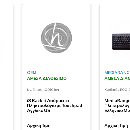
OEM
MEDIARANG
ΆΜΕΣΑ ΔΙΑΘΈΣΙΜΟ
ΆΜΕΣΑ ΔΙΑ
Κωδικός:
I10010164
Κωδικός:
I1001
i8 Backlit Ασύρματο
MediaRange
Πληκτρολόγιο με Touchpad
Πληκτρολόγ
Αγγλικό US
Ελληνικό Μ
Αρχική Τιμή
Αρχική Τιμή