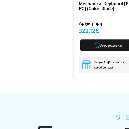
Mechanical Keyboard [F
PC] (Color: Black)
Αρχική Τιμή
322,12€
Αγόρασε το
Παραλαβή απο το
κατάστημα
S