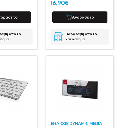
16,90€
γόρασε το
Αγόρασε το
αβή απο το
Παραλαβή απο το
στημα
κατάστημα
ENARXIS DYNAMIC MEDIA