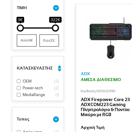
ΤΙΜΗ
9€
322€
ΚΑΤΑΣΚΕΥΑΣΤΗΣ
ADX
ΆΜΕΣΑ ΔΙΑΘΈΣΙΜΟ
OEM
(
2
)
Power-tech
(
2
)
Κωδικός:
I00012390
MediaRange
(
1
)
ADX Firepower Core 23
ADXCOM223 Gaming
Πληκτρολόγιο & Ποντίκι
Μαύρο με RGB
Τύπος
Αρχική Τιμή