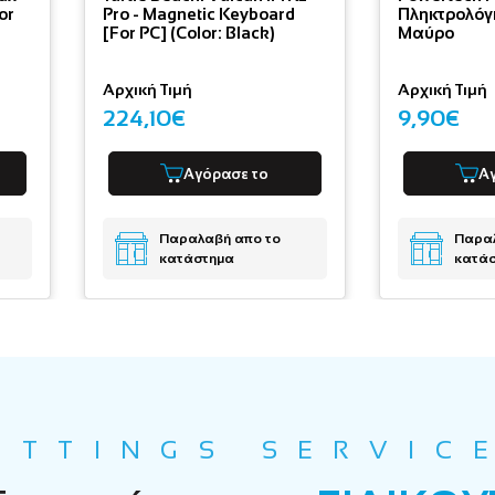
or
Pro - Magnetic Keyboard
Πληκτρολόγι
[For PC] (Color: Black)
Μαύρο
Αρχική Τιμή
Αρχική Τιμή
224,10€
9,90€
Αγόρασε το
Α
Παραλαβή απο το
Παραλ
κατάστημα
κατά
ETTINGS SERVIC