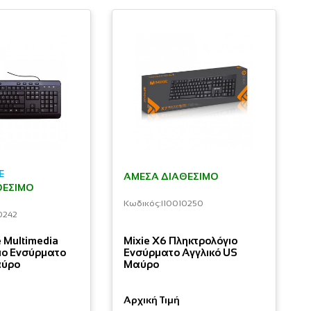
E
ΆΜΕΣΑ ΔΙΑΘΈΣΙΜΟ
ΘΈΣΙΜΟ
Κωδικός:
I10010250
0242
 Multimedia
Mixie X6 Πληκτρολόγιο
ιο Ενσύρματο
Ενσύρματο Αγγλικό US
αύρο
Μαύρο
Αρχική Τιμή