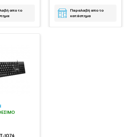
αβή απο το
Παραλαβή απο το
στημα
κατάστημα
H
ΘΈΣΙΜΟ
T-1074