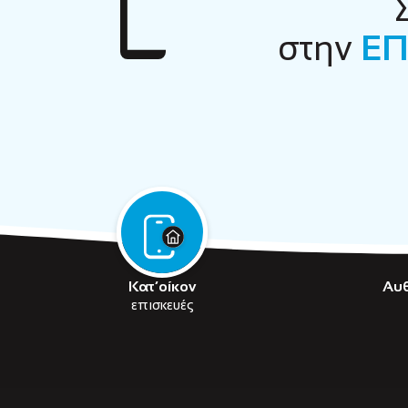
στην
ΕΠ
Κατ’οίκον
Αυ
επισκευές