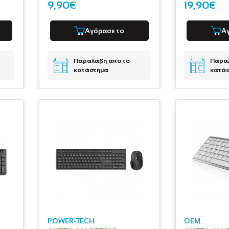
9,90€
19,90€
Αγόρασε το
Α
Παραλαβή απο το
Παραλ
κατάστημα
κατά
POWER-TECH
OEM