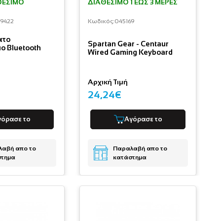
ΘΈΣΙΜΟ
ΔΙΑΘΈΣΙΜΟ 1 ΕΩΣ 3 ΜΈΡΕΣ
09422
Κωδικός:
045169
ατο
Spartan Gear - Centaur
ο Bluetooth
Wired Gaming Keyboard
Αρχική Τιμή
24,24€
γόρασε το
Αγόρασε το
αβή απο το
Παραλαβή απο το
στημα
κατάστημα