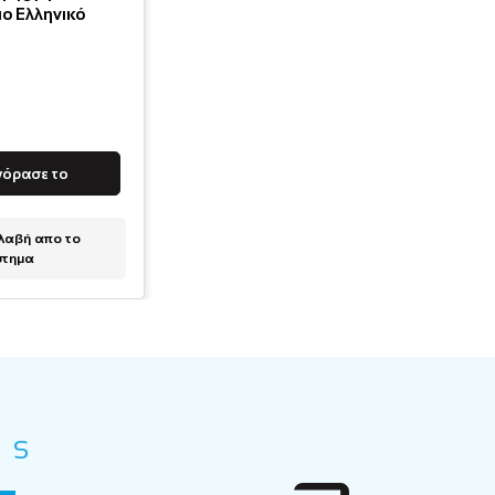
ο Ελληνικό
γόρασε το
αβή απο το
στημα
ES