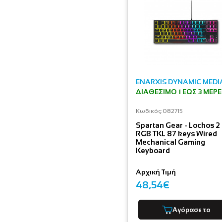
ENARXIS DYNAMIC MEDI
ΔΙΑΘΈΣΙΜΟ 1 ΕΩΣ 3 ΜΈΡ
Κωδικός:
082715
Spartan Gear - Lochos 2
RGB TKL 87 keys Wired
Mechanical Gaming
Keyboard
Αρχική Τιμή
48,54€
Αγόρασε το