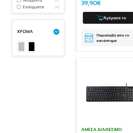
Ασύρματα
(
2
)
39,90€
Ενσύρματα
(
4
)
Αγόρασε το
ΧΡΩΜΑ
Παραλαβή απο το
κατάστημα
ΆΜΕΣΑ ΔΙΑΘΈΣΙΜΟ