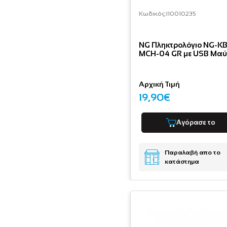
Κωδικός:
I10010235
NG Πληκτρολόγιο NG-KB
MCH-04 GR με USB Μα
Αρχική Τιμή
19,90€
Αγόρασε το
Παραλαβή απο το
κατάστημα