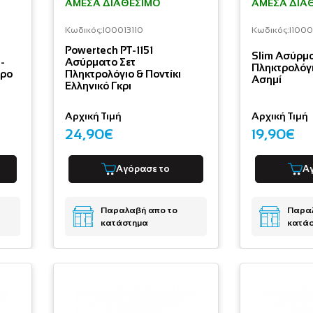
ΆΜΕΣΑ ΔΙΑΘΈΣΙΜΟ
ΆΜΕΣΑ ΔΙΑ
Κωδικός:
I00013110
Κωδικός:
I100
Powertech PT-1151
Slim Ασύρμ
-
Ασύρματο Σετ
Πληκτρολόγι
ύρο
Πληκτρολόγιο & Ποντίκι
Ασημί
Ελληνικό Γκρι
Αρχική Τιμή
Αρχική Τιμή
24,90€
19,90€
Αγόρασε το
Α
Παραλαβή απο το
Παραλ
κατάστημα
κατά