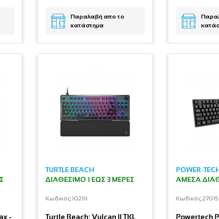
Παραλαβή απο το
Παραλ
κατάστημα
κατά
TURTLE BEACH
POWER-TEC
ΕΣ
ΔΙΑΘΈΣΙΜΟ 1 ΕΩΣ 3 ΜΈΡΕΣ
ΆΜΕΣΑ ΔΙΑ
Κωδικός:
102111
Κωδικός:
27015
ax -
Turtle Beach: Vulcan II TKL
Powertech P