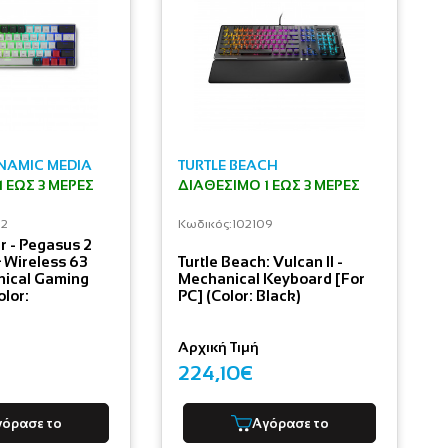
NAMIC MEDIA
TURTLE BEACH
 ΕΩΣ 3 ΜΈΡΕΣ
ΔΙΑΘΈΣΙΜΟ 1 ΕΩΣ 3 ΜΈΡΕΣ
12
Κωδικός:
102109
r - Pegasus 2
 Wireless 63
Turtle Beach: Vulcan II -
nical Gaming
Mechanical Keyboard [For
lor:
PC] (Color: Black)
Αρχική Τιμή
224,10€
γόρασε το
Αγόρασε το