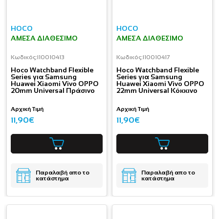
HOCO
HOCO
ΆΜΕΣΑ ΔΙΑΘΈΣΙΜΟ
ΆΜΕΣΑ ΔΙΑΘΈΣΙΜΟ
Κωδικός:
I10010413
Κωδικός:
I10010417
Hoco Watchband Flexible
Hoco Watchband Flexible
Series για Samsung
Series για Samsung
Huawei Xiaomi Vivo OPPO
Huawei Xiaomi Vivo OPPO
20mm Universal Πράσινο
22mm Universal Κόκκινο
Αρχική Τιμή
Αρχική Τιμή
11,90€
11,90€
Παραλαβή απο το
Παραλαβή απο το
κατάστημα
κατάστημα