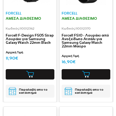
FORCELL
FORCELL
ΆΜΕΣΑ ΔΙΑΘΈΣΙΜΟ
ΆΜΕΣΑ ΔΙΑΘΈΣΙΜΟ
Κωδικός:
I10012362
Κωδικός:
I10012370
Forcell F-Design FS05 Strap
Forcell FS10 - Λουράκι από
Λουράκι για Samsung
Ανοξείδωτο Ατσάλι για
Galaxy Watch 22mm Black
Samsung Galaxy Watch
22mm Μαύρο
Αρχική Τιμή
Αρχική Τιμή
11,90€
16,90€
Παραλαβή απο το
Παραλαβή απο το
κατάστημα
κατάστημα