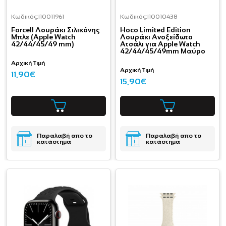
Κωδικός:
I10011961
Κωδικός:
I10010438
Forcell Λουράκι Σιλικόνης
Hoco Limited Edition
Μπλε (Apple Watch
Λουράκι Ανοξείδωτο
42/44/45/49 mm)
Ατσάλι για Apple Watch
42/44/45/49mm Μαύρο
Αρχική Τιμή
Αρχική Τιμή
11,90€
15,90€
Παραλαβή απο το
Παραλαβή απο το
κατάστημα
κατάστημα