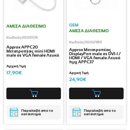
OEM
ΆΜΕΣΑ ΔΙΑΘΈΣΙΜΟ
ΆΜΕΣΑ ΔΙΑΘΈΣΙΜΟ
Κωδικός:
I10010174
Κωδικός:
I10012989
Approx APPC20
Approx Μετατροπέας
Μετατροπέας mini HDMI
DisplayPort male σε DVI-I /
male σε VGA female Λευκό
HDMI / VGA female Λευκό
1τμχ APPC37
Αρχική Τιμή
17,90€
Αρχική Τιμή
24,90€
Παραλαβή απο το
Παραλαβή απο το
κατάστημα
κατάστημα