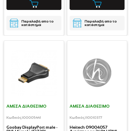
Παραλαβή απο το
Παραλαβή απο το
κατάστημα
κατάστημα
ΆΜΕΣΑ ΔΙΑΘΈΣΙΜΟ
ΆΜΕΣΑ ΔΙΑΘΈΣΙΜΟ
Κωδικός:
I00005441
Κωδικός:
I10010377
Goobay DisplayPort male -
Heitech 09004057