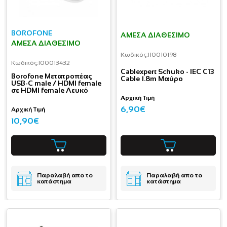
BOROFONE
ΆΜΕΣΑ ΔΙΑΘΈΣΙΜΟ
ΆΜΕΣΑ ΔΙΑΘΈΣΙΜΟ
Κωδικός:
I10010198
Κωδικός:
I00013432
Cablexpert Schuko - IEC C13
Borofone Μετατροπέας
Cable 1.8m Μαύρο
USB-C male / HDMI female
σε HDMI female Λευκό
Αρχική Τιμή
6,90€
Αρχική Τιμή
10,90€
Παραλαβή απο το
Παραλαβή απο το
κατάστημα
κατάστημα