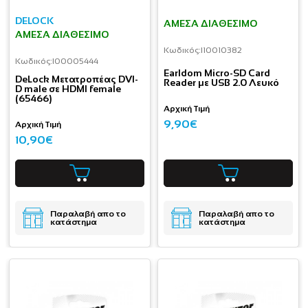
DELOCK
ΆΜΕΣΑ ΔΙΑΘΈΣΙΜΟ
ΆΜΕΣΑ ΔΙΑΘΈΣΙΜΟ
Κωδικός:
I10010382
Κωδικός:
I00005444
Earldom Micro-SD Card
DeLock Μετατροπέας DVI-
Reader με USB 2.0 Λευκό
D male σε HDMI female
(65466)
Αρχική Τιμή
9,90€
Αρχική Τιμή
10,90€
Παραλαβή απο το
Παραλαβή απο το
κατάστημα
κατάστημα