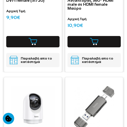
DVI-I female (51720)
Αντάπτορας 360° HDMI
male σε HDMI female
Μαύρο
Αρχική Τιμή
9,90€
Αρχική Τιμή
10,90€
Παραλαβή απο το
Παραλαβή απο το
κατάστημα
κατάστημα