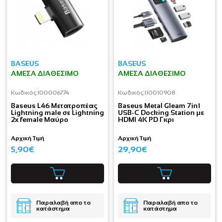
BASEUS
BASEUS
ΆΜΕΣΑ ΔΙΑΘΈΣΙΜΟ
ΆΜΕΣΑ ΔΙΑΘΈΣΙΜΟ
Κωδικός:
I00006774
Κωδικός:
I10010908
Baseus L46 Μετατροπέας
Baseus Metal Gleam 7in1
Lightning male σε Lightning
USB-C Docking Station με
2x female Μαύρο
HDMI 4K PD Γκρι
Αρχική Τιμή
Αρχική Τιμή
5,90€
29,90€
Παραλαβή απο το
Παραλαβή απο το
κατάστημα
κατάστημα