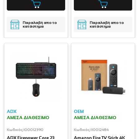
Παραλαβή απο το
Παραλαβή απο το
κατάστημα
κατάστημα
ADX
OEM
ΆΜΕΣΑ ΔΙΑΘΈΣΙΜΟ
ΆΜΕΣΑ ΔΙΑΘΈΣΙΜΟ
Κωδικός:
I00012390
Κωδικός:
I10012484
ADX Firepower Core 23
Amazon Fire TV Stick 4K