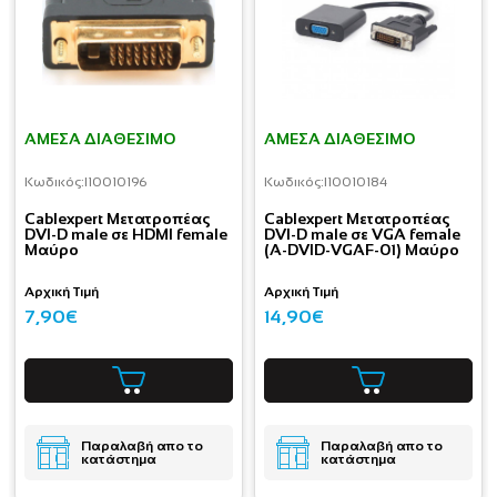
ΆΜΕΣΑ ΔΙΑΘΈΣΙΜΟ
ΆΜΕΣΑ ΔΙΑΘΈΣΙΜΟ
Κωδικός:
I10010196
Κωδικός:
I10010184
Cablexpert Μετατροπέας
Cablexpert Μετατροπέας
DVI-D male σε HDMI female
DVI-D male σε VGA female
Μαύρο
(A-DVID-VGAF-01) Μαύρο
Αρχική Τιμή
Αρχική Τιμή
7,90€
14,90€
Παραλαβή απο το
Παραλαβή απο το
κατάστημα
κατάστημα