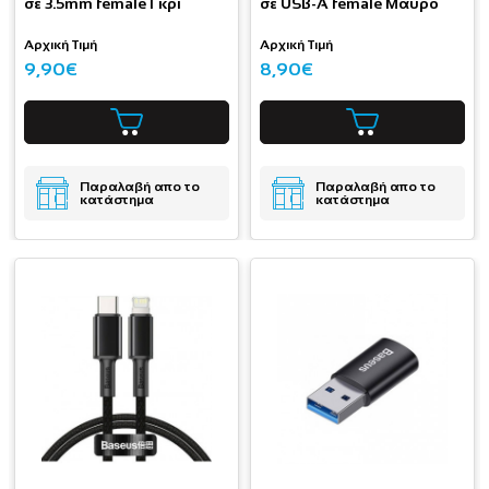
σε 3.5mm female Γκρι
σε USB-A female Μαύρο
Αρχική Τιμή
Αρχική Τιμή
9,90€
8,90€
Παραλαβή απο το
Παραλαβή απο το
κατάστημα
κατάστημα