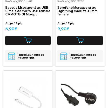
Κωδικός:
I00011148
Κωδικός:
I10012285
Baseus Μετατροπέας USB-
Borofone Μετατροπέας
C male σε micro USB female
Lightning male σε 3.5mm
CAMOTG-01 Μαύρο
female
Αρχική Τιμή
Αρχική Τιμή
6,90€
9,90€
Παραλαβή απο το
Παραλαβή απο το
κατάστημα
κατάστημα