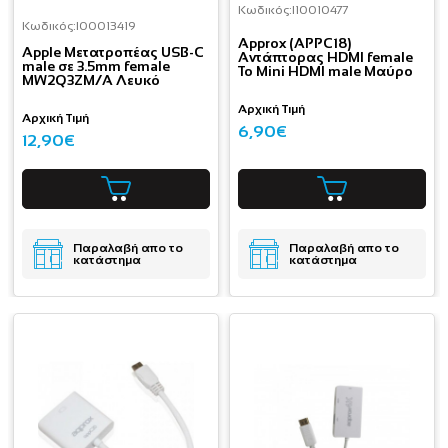
Κωδικός:
I10010477
Κωδικός:
I00013419
Approx (APPC18)
Apple Μετατροπέας USB-C
Αντάπτορας HDMI female
male σε 3.5mm female
To Mini HDMI male Μαύρο
MW2Q3ZM/A Λευκό
Αρχική Τιμή
Αρχική Τιμή
6,90€
12,90€
Παραλαβή απο το
Παραλαβή απο το
κατάστημα
κατάστημα