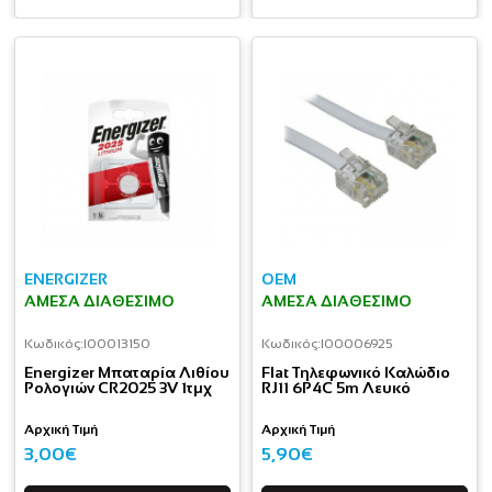
ENERGIZER
OEM
ΆΜΕΣΑ ΔΙΑΘΈΣΙΜΟ
ΆΜΕΣΑ ΔΙΑΘΈΣΙΜΟ
Κωδικός:
I00013150
Κωδικός:
I00006925
Energizer Μπαταρία Λιθίου
Flat Τηλεφωνικό Καλώδιο
Ρολογιών CR2025 3V 1τμχ
RJ11 6P4C 5m Λευκό
Αρχική Τιμή
Αρχική Τιμή
3,00€
5,90€