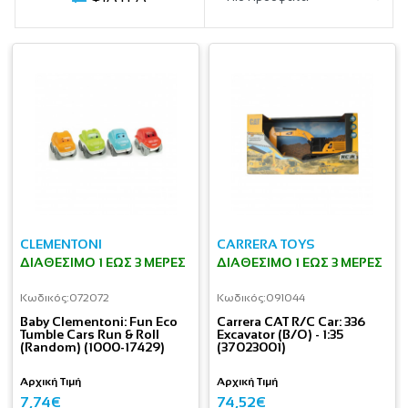
CLEMENTONI
CARRERA TOYS
ΔΙΑΘΈΣΙΜΟ 1 ΕΩΣ 3 ΜΈΡΕΣ
ΔΙΑΘΈΣΙΜΟ 1 ΕΩΣ 3 ΜΈΡΕΣ
Κωδικός:
072072
Κωδικός:
091044
Baby Clementoni: Fun Eco
Carrera CAT R/C Car: 336
Tumble Cars Run & Roll
Excavator (B/O) - 1:35
(Random) (1000-17429)
(37023001)
Αρχική Τιμή
Αρχική Τιμή
7,74€
74,52€