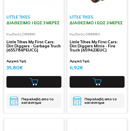
LITTLE TIKES
LITTLE TIKES
ΔΙΑΘΈΣΙΜΟ 1 ΕΩΣ 3 ΜΈΡΕΣ
ΔΙΑΘΈΣΙΜΟ 1 ΕΩΣ 3 ΜΈΡΕΣ
Κωδικός:
088881
Κωδικός:
088880
Little Tikes My First Cars:
Little Tikes My First Cars:
Dirt Diggers - Garbage Truck
Dirt Diggers Minis - Fire
(655784PEUCG)
Truck (659423EUC)
Αρχική Τιμή
Αρχική Τιμή
35,80€
11,92€
Παραλαβή απο το
Παραλαβή απο το
κατάστημα
κατάστημα