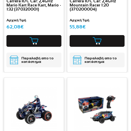
Carrera R/C Car: 2,4GHz
Carrera R/C Car: 2,4GHz
Mario Kart Race Kart, Mario -
Mountain Racer 1:20
1:32 (370320001)
(370200004)
Αρχική Τιμή
Αρχική Τιμή
62,08€
55,88€
Παραλαβή απο το
Παραλαβή απο το
κατάστημα
κατάστημα