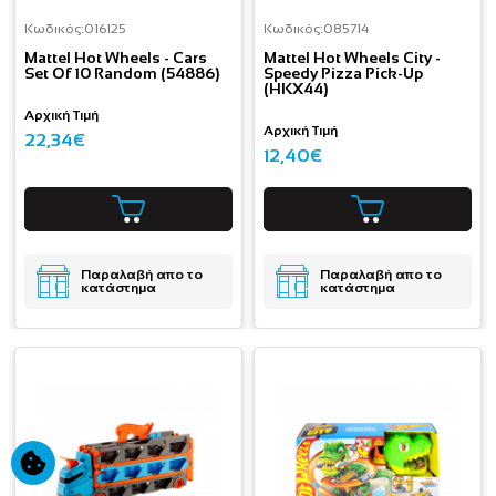
Κωδικός:
016125
Κωδικός:
085714
Mattel Hot Wheels - Cars
Mattel Hot Wheels City -
Set Of 10 Random (54886)
Speedy Pizza Pick-Up
(HKX44)
Αρχική Τιμή
Αρχική Τιμή
22,34€
12,40€
Παραλαβή απο το
Παραλαβή απο το
κατάστημα
κατάστημα