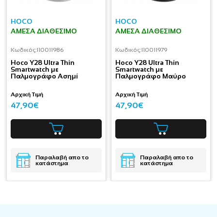
HOCO
HOCO
ΆΜΕΣΑ ΔΙΑΘΈΣΙΜΟ
ΆΜΕΣΑ ΔΙΑΘΈΣΙΜΟ
Κωδικός:
I10011986
Κωδικός:
I10011979
Hoco Y28 Ultra Thin
Hoco Y28 Ultra Thin
Smartwatch με
Smartwatch με
Παλμογράφο Ασημί
Παλμογράφο Μαύρο
Αρχική Τιμή
Αρχική Τιμή
47,90€
47,90€
Παραλαβή απο το
Παραλαβή απο το
κατάστημα
κατάστημα