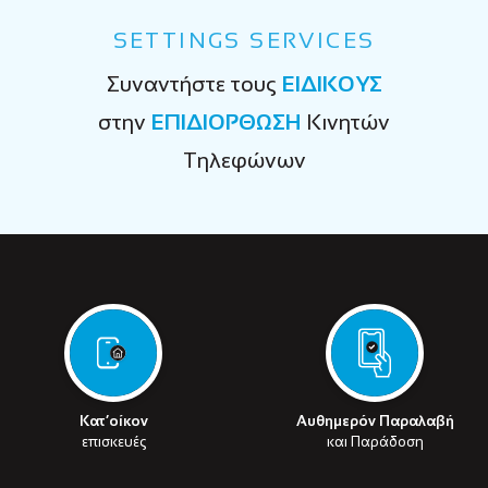
SETTINGS SERVICES
Συναντήστε τους
ΕΙΔΙΚΟΥΣ
στην
ΕΠΙΔΙΟΡΘΩΣΗ
Κινητών
Τηλεφώνων
Κατ’οίκον
Αυθημερόν Παραλαβή
επισκευές
και Παράδοση