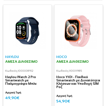
HAYLOU
HOCO
ΆΜΕΣΑ ΔΙΑΘΈΣΙΜΟ
ΆΜΕΣΑ ΔΙΑΘΈΣΙΜΟ
Κωδικός:
I00008912
Κωδικός:
I10011985
Haylou Watch 2 Pro
Hoco Y101 - Παιδικό
Smartwatch με
Smartwatch με Δυνατότητα
Παλμογράφο Μπλε
Κλήσεων και Υποδοχή SIM
Ροζ
Αρχική Τιμή
Αρχική Τιμή
49,90€
54,90€