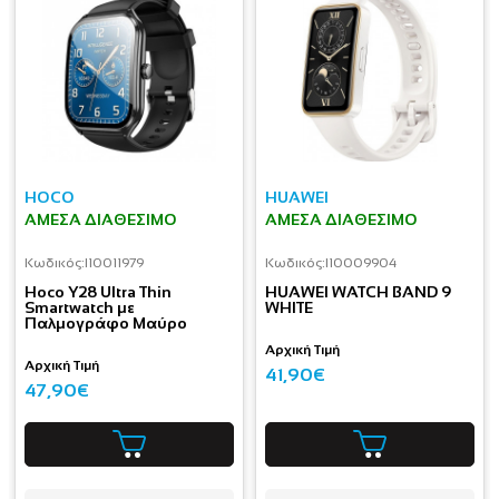
HOCO
HUAWEI
ΆΜΕΣΑ ΔΙΑΘΈΣΙΜΟ
ΆΜΕΣΑ ΔΙΑΘΈΣΙΜΟ
Κωδικός:
I10011979
Κωδικός:
I10009904
Hoco Y28 Ultra Thin
HUAWEI WATCH BAND 9
Smartwatch με
WHITE
Παλμογράφο Μαύρο
Αρχική Τιμή
Αρχική Τιμή
41,90€
47,90€