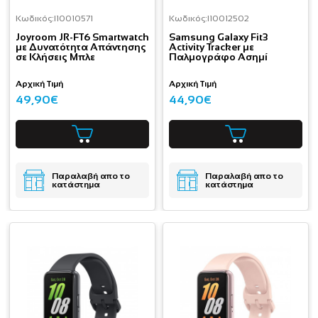
Κωδικός:
I10010571
Κωδικός:
I10012502
Joyroom JR-FT6 Smartwatch
Samsung Galaxy Fit3
με Δυνατότητα Απάντησης
Activity Tracker με
σε Κλήσεις Μπλε
Παλμογράφο Ασημί
Αρχική Τιμή
Αρχική Τιμή
49,90€
44,90€
Παραλαβή απο το
Παραλαβή απο το
κατάστημα
κατάστημα