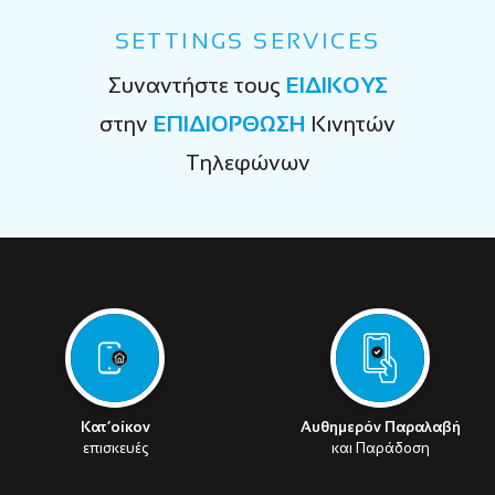
SETTINGS SERVICES
Συναντήστε τους
ΕΙΔΙΚΟΥΣ
στην
ΕΠΙΔΙΟΡΘΩΣΗ
Κινητών
Τηλεφώνων
Κατ’οίκον
Αυθημερόν Παραλαβή
επισκευές
και Παράδοση