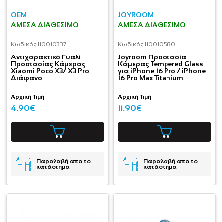
OEM
JOYROOM
ΆΜΕΣΑ ΔΙΑΘΈΣΙΜΟ
ΆΜΕΣΑ ΔΙΑΘΈΣΙΜΟ
Κωδικός:
I10010337
Κωδικός:
I10010580
Aντιχαρακτικό Γυαλί
Joyroom Προστασία
Προστασίας Κάμερας
Κάμερας Tempered Glass
Xiaomi Poco X3/ X3 Pro
για iPhone 16 Pro / iPhone
Διάφανο
16 Pro Max Titanium
Αρχική Τιμή
Αρχική Τιμή
4,90€
11,90€
Παραλαβή απο το
Παραλαβή απο το
κατάστημα
κατάστημα