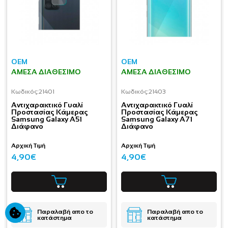
OEM
OEM
ΆΜΕΣΑ ΔΙΑΘΈΣΙΜΟ
ΆΜΕΣΑ ΔΙΑΘΈΣΙΜΟ
Κωδικός:
21401
Κωδικός:
21403
Aντιχαρακτικό Γυαλί
Aντιχαρακτικό Γυαλί
Προστασίας Κάμερας
Προστασίας Κάμερας
Samsung Galaxy A51
Samsung Galaxy A71
Διάφανο
Διάφανο
Αρχική Τιμή
Αρχική Τιμή
4,90€
4,90€
Παραλαβή απο το
Παραλαβή απο το
κατάστημα
κατάστημα