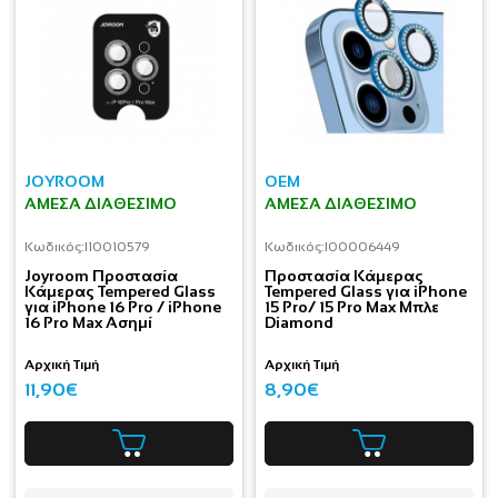
JOYROOM
OEM
ΆΜΕΣΑ ΔΙΑΘΈΣΙΜΟ
ΆΜΕΣΑ ΔΙΑΘΈΣΙΜΟ
Κωδικός:
I10010579
Κωδικός:
I00006449
Joyroom Προστασία
Προστασία Κάμερας
Κάμερας Tempered Glass
Tempered Glass για iPhone
για iPhone 16 Pro / iPhone
15 Pro/ 15 Pro Max Μπλε
16 Pro Max Ασημί
Diamond
Αρχική Τιμή
Αρχική Τιμή
11,90€
8,90€