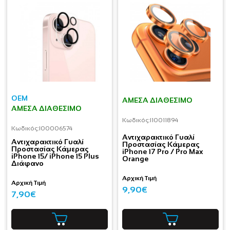
OEM
ΆΜΕΣΑ ΔΙΑΘΈΣΙΜΟ
ΆΜΕΣΑ ΔΙΑΘΈΣΙΜΟ
Κωδικός:
I10011894
Κωδικός:
I00006574
Aντιχαρακτικό Γυαλί
Aντιχαρακτικό Γυαλί
Προστασίας Κάμερας
Προστασίας Κάμερας
iPhone 17 Pro / Pro Max
iPhone 15/ iPhone 15 Plus
Orange
Διάφανο
Αρχική Τιμή
Αρχική Τιμή
9,90€
7,90€