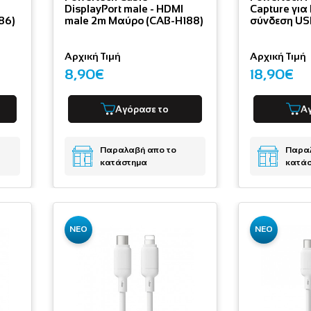
DisplayPort male - HDMI
Capture για 
86)
male 2m Μαύρο (CAB-H188)
σύνδεση US
Αρχική Τιμή
Αρχική Τιμή
8,90€
18,90€
Αγόρασε το
Α
Παραλαβή απο το
Παραλ
κατάστημα
κατά
ΝΕΟ
ΝΕΟ