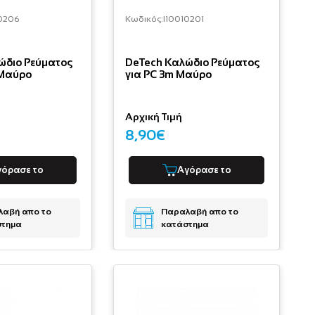
0206
Κωδικός:
I10010201
ώδιο Ρεύματος
DeTech Καλώδιο Ρεύματος
 Μαύρο
για PC 3m Μαύρο
Αρχική Τιμή
8,90€
γόρασε το
Αγόρασε το
αβή απο το
Παραλαβή απο το
στημα
κατάστημα