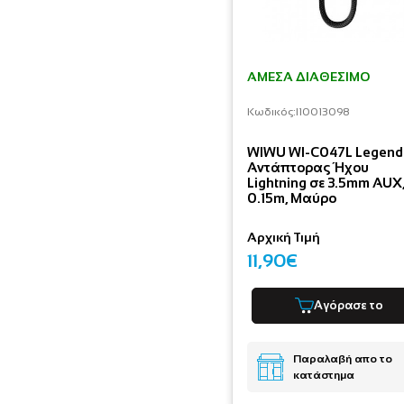
ΆΜΕΣΑ ΔΙΑΘΈΣΙΜΟ
Κωδικός:
I10013098
WIWU WI-C047L Legend
Αντάπτορας Ήχου
Lightning σε 3.5mm AUX
0.15m, Μαύρο
Αρχική Τιμή
11,90€
Αγόρασε το
Παραλαβή απο το
κατάστημα