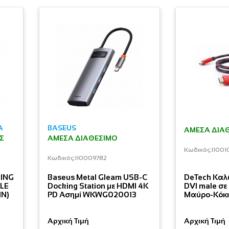
A
BASEUS
ΆΜΕΣΑ ΔΙΑ
ΕΣ
ΆΜΕΣΑ ΔΙΑΘΈΣΙΜΟ
Κωδικός:
I1001
Κωδικός:
I10009782
GING
Baseus Metal Gleam USB-C
DeTech Καλ
PLE
Docking Station με HDMI 4K
DVI male σε
IN)
PD Ασημί WKWG020013
Μαύρο-Κόκκ
Αρχική Τιμή
Αρχική Τιμή