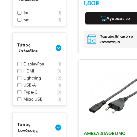
1,80€
1m
(
1
)
Αγόρασε το
5m
(
1
)
Παραλαβή απο το
κατάστημα
Τύπος
Καλωδίου
DisplayPort
(
1
)
HDMI
(
3
)
Lightning
(
2
)
USB-A
(
1
)
Type-C
(
3
)
Micro USB
(
1
)
Τύπος
Σύνδεσης
ΆΜΕΣΑ ΔΙΑΘΈΣΙΜΟ