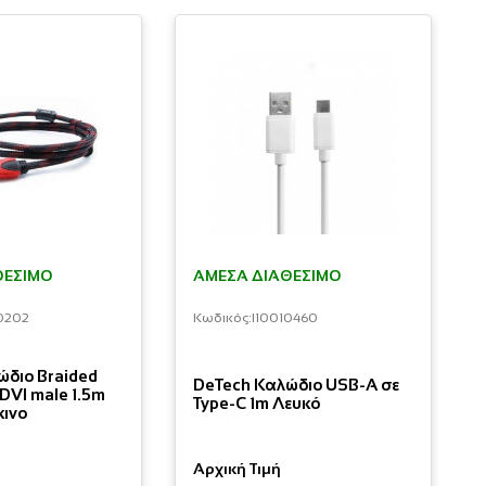
ΘΈΣΙΜΟ
ΆΜΕΣΑ ΔΙΑΘΈΣΙΜΟ
0202
Κωδικός:
I10010460
ώδιο Braided
DeTech Καλώδιο USB-A σε
 DVI male 1.5m
Type-C 1m Λευκό
ινο
Αρχική Τιμή