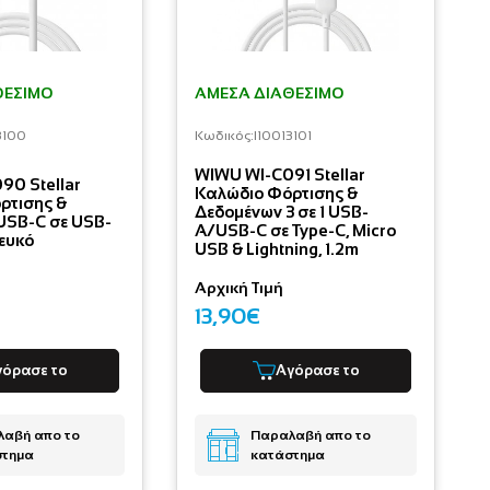
ΘΈΣΙΜΟ
ΆΜΕΣΑ ΔΙΑΘΈΣΙΜΟ
3100
Κωδικός:
I10013101
WIWU WI-C091 Stellar
90 Stellar
Καλώδιο Φόρτισης &
ρτισης &
Δεδομένων 3 σε 1 USB-
USB-C σε USB-
A/USB-C σε Type-C, Micro
ευκό
USB & Lightning, 1.2m
Αρχική Τιμή
13,90€
γόρασε το
Αγόρασε το
αβή απο το
Παραλαβή απο το
στημα
κατάστημα