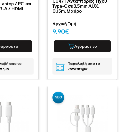
C047T Αντάπτορας Ήχου
Laptop / PC και
Type-C σε 3.5mm AUX,
B-A / HDMI
0.15m, Μαύρο
Αρχική Τιμή
9,90€
γόρασε το
Αγόρασε το
αβή απο το
Παραλαβή απο το
στημα
κατάστημα
ΝΕΟ