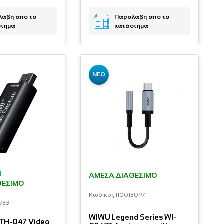
αβή απο το
Παραλαβή απο το
στημα
κατάστημα
ΝΕΟ
H
ΆΜΕΣΑ ΔΙΑΘΈΣΙΜΟ
ΘΈΣΙΜΟ
Κωδικός:
I10013097
1733
WIWU Legend Series WI-
PTH-047 Video