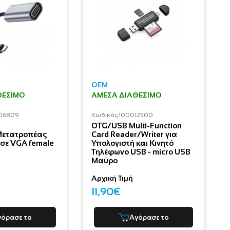
OEM
ΘΈΣΙΜΟ
ΆΜΕΣΑ ΔΙΑΘΈΣΙΜΟ
06809
Κωδικός:
I00012500
OTG/USB Multi-Function
Μετατροπέας
Card Reader/Writer για
 σε VGA female
Υπολογιστή και Κινητό
Τηλέφωνο USB - micro USB
Μαύρο
Αρχική Τιμή
11,90€
γόρασε το
Αγόρασε το