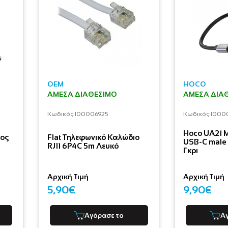
OEM
HOCO
ΆΜΕΣΑ ΔΙΑΘΈΣΙΜΟ
ΆΜΕΣΑ ΔΙΑ
Κωδικός:
I00006925
Κωδικός:
I000
Hoco UA21 
τος
Flat Τηλεφωνικό Καλώδιο
USB-C male
RJ11 6P4C 5m Λευκό
Γκρι
Αρχική Τιμή
Αρχική Τιμή
5,90€
9,90€
Αγόρασε το
Α