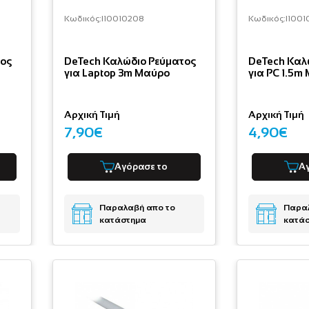
Κωδικός:
I10010208
Κωδικός:
I1001
τος
DeTech Καλώδιο Ρεύματος
DeTech Καλ
για Laptop 3m Μαύρο
για PC 1.5m
Αρχική Τιμή
Αρχική Τιμή
7,90€
4,90€
Αγόρασε το
Α
Παραλαβή απο το
Παραλ
κατάστημα
κατά