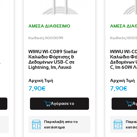
ΆΜΕΣΑ ΔΙΑΘΈΣΙΜΟ
ΆΜΕΣΑ ΔΙΑ
Κωδικός:
I10013099
Κωδικός:
I1001
WIWU WI-C089 Stellar
WIWU WI-C0
Καλώδιο Φόρτισης &
Καλώδιο Φό
,
Δεδομένων USB-C σε
Δεδομένων 
Lightning, 1m, Λευκό
C, 1m 60W Λ
Αρχική Τιμή
Αρχική Τιμή
7,90€
7,90€
Αγόρασε το
Α
Παραλαβή απο το
Παραλ
κατάστημα
κατά