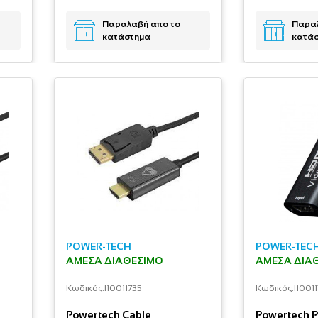
Παραλαβή απο το
Παραλ
κατάστημα
κατά
POWER-TECH
POWER-TEC
ΆΜΕΣΑ ΔΙΑΘΈΣΙΜΟ
ΆΜΕΣΑ ΔΙΑ
Κωδικός:
I10011735
Κωδικός:
I1001
Powertech Cable
Powertech 