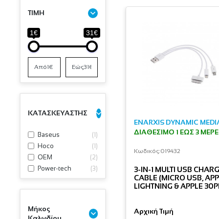
ΤΙΜΗ
1€
31€
ΚΑΤΑΣΚΕΥΑΣΤΗΣ
ENARXIS DYNAMIC MEDI
ΔΙΑΘΈΣΙΜΟ 1 ΕΩΣ 3 ΜΈΡ
Baseus
(
1
)
Hoco
(
1
)
Κωδικός:
019432
OEM
(
2
)
Power-tech
(
3
)
3-IN-1 MULTI USB CHAR
CABLE (MICRO USB, AP
LIGHTNING & APPLE 30P
Μήκος
Αρχική Τιμή
Καλωδίου