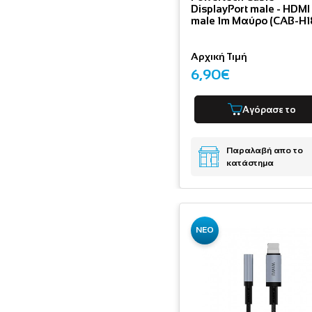
DisplayPort male - HDMI
male 1m Μαύρο (CAB-H1
Αρχική Τιμή
6,90€
Αγόρασε το
Παραλαβή απο το
κατάστημα
ΝΕΟ