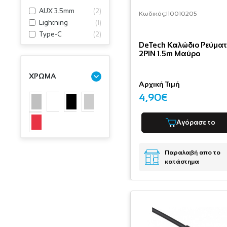
AUX 3.5mm
(
2
)
Κωδικός:
I10010205
Lightning
(
1
)
Type-C
(
2
)
DeTech Καλώδιο Ρεύμα
2PIN 1.5m Μαύρο
ΧΡΩΜΑ
Αρχική Τιμή
4,90€
Αγόρασε το
Παραλαβή απο το
κατάστημα