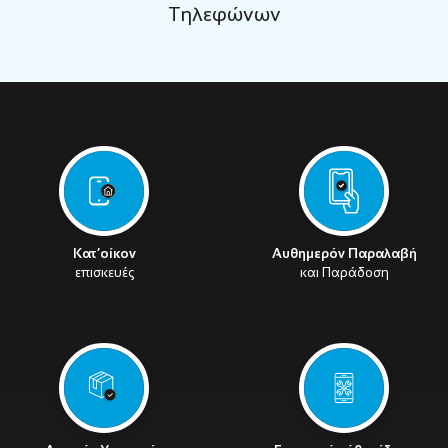
Τηλεφώνων
Κατ’οίκον
Αυθημερόν Παραλαβή
επισκευές
και Παράδοση