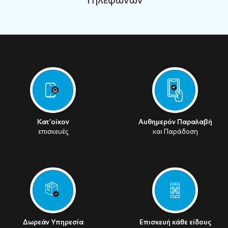
Κατ’οίκον
Αυθημερόν Παραλαβή
επισκευές
και Παράδοση
Δωρεάν Υπηρεσία
Επισκευή κάθε είδους