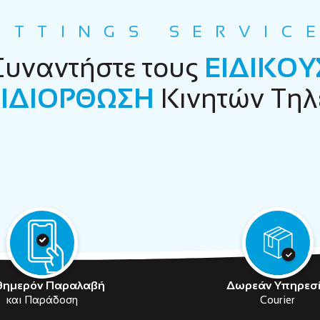
ETTINGS SERVIC
Συναντήστε τους
ΕΙΔΙΚΟΥ
ΙΔΙΟΡΘΩΣΗ
Κινητών Τη
θημερόν Παραλαβή
Δωρεάν Υπηρεσ
και Παράδοση
Courier