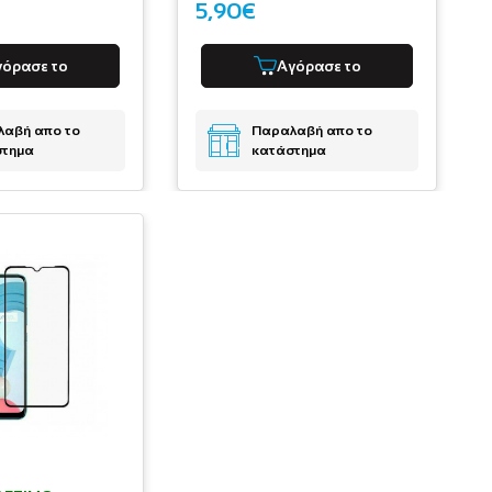
5,90€
γόρασε το
Αγόρασε το
αβή απο το
Παραλαβή απο το
στημα
κατάστημα