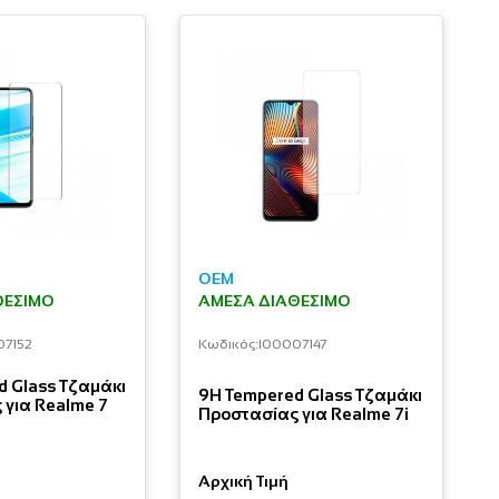
OEM
ΘΈΣΙΜΟ
ΆΜΕΣΑ ΔΙΑΘΈΣΙΜΟ
07152
Κωδικός:
I00007147
d Glass Τζαμάκι
9H Tempered Glass Τζαμάκι
 για Realme 7
Προστασίας για Realme 7i
Αρχική Τιμή