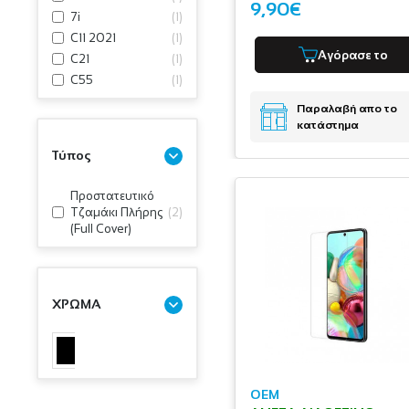
9,90€
7i
(
1
)
C11 2021
(
1
)
Αγόρασε το
C21
(
1
)
C55
(
1
)
Παραλαβή απο το
κατάστημα
Τύπος
Προστατευτικό
Τζαμάκι Πλήρης
(
2
)
(Full Cover)
ΧΡΩΜΑ
OEM