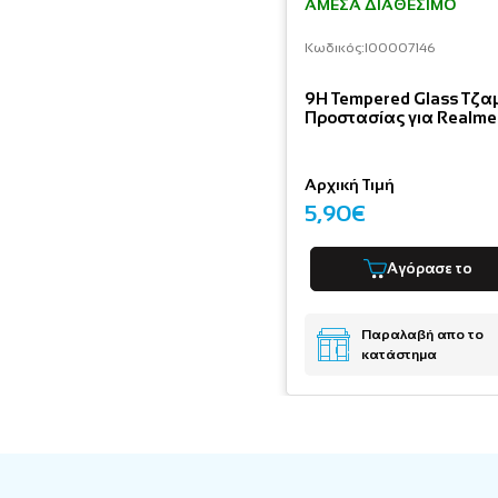
ΆΜΕΣΑ ΔΙΑΘΈΣΙΜΟ
Κωδικός:
I00007146
9H Tempered Glass Τζα
Προστασίας για Realme
Αρχική Τιμή
5,90€
Αγόρασε το
Παραλαβή απο το
κατάστημα