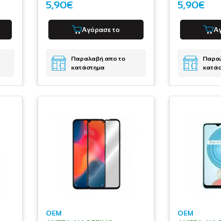
5,90€
5,90€
Αγόρασε το
Α
Παραλαβή απο το
Παραλ
κατάστημα
κατά
OEM
OEM