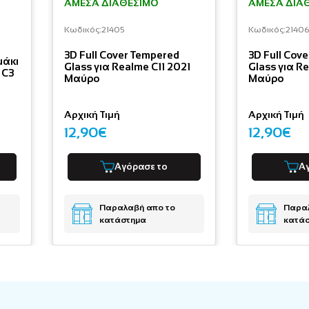
ΆΜΕΣΑ ΔΙΑΘΈΣΙΜΟ
ΆΜΕΣΑ ΔΙΑ
Κωδικός:
21405
Κωδικός:
21406
3D Full Cover Tempered
3D Full Cov
μάκι
Glass για Realme C11 2021
Glass για R
 C3
Μαύρο
Μαύρο
Αρχική Τιμή
Αρχική Τιμή
12,90€
12,90€
Αγόρασε το
Α
Παραλαβή απο το
Παραλ
κατάστημα
κατά