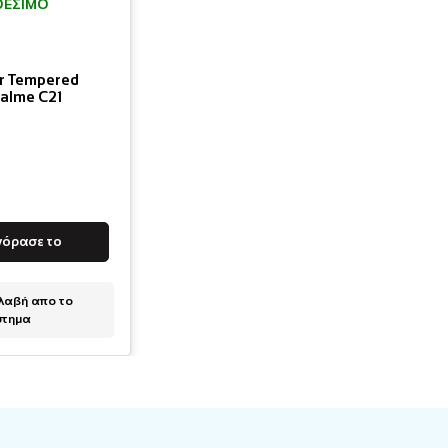
ΘΈΣΙΜΟ
er Tempered
ealme C21
γόρασε το
αβή απο το
στημα