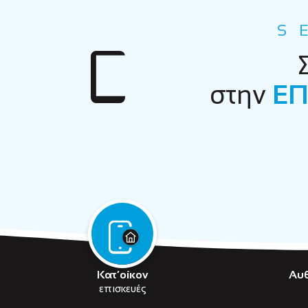
S
στην
ΕΠ
Κατ’οίκον
Αυ
επισκευές