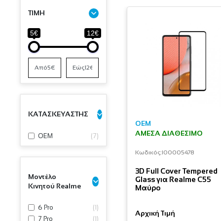
ΤΙΜΗ
5€
12€
ΚΑΤΑΣΚΕΥΑΣΤΗΣ
OEM
ΆΜΕΣΑ ΔΙΑΘΈΣΙΜΟ
OEM
(
7
)
Κωδικός:
I00005478
3D Full Cover Tempered
Μοντέλο
Glass για Realme C55
Κινητού Realme
Μαύρο
6 Pro
(
1
)
Αρχική Τιμή
7 Pro
(
1
)