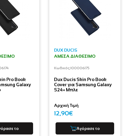
DUX DUCIS
ΘΈΣΙΜΟ
ΆΜΕΣΑ ΔΙΑΘΈΣΙΜΟ
06174
Κωδικός:
I00006175
kin Pro Book
Dux Ducis Skin Pro Book
amsung Galaxy
Cover για Samsung Galaxy
ο
S24+ Μπλε
Αρχική Τιμή
12,90€
γόρασε το
Αγόρασε το