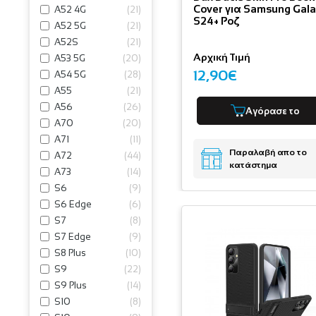
Cover για Samsung Gal
A52 4G
(
21
)
S24+ Ροζ
A52 5G
(
21
)
A52S
(
21
)
Αρχική Τιμή
A53 5G
(
20
)
12,90€
A54 5G
(
28
)
A55
(
21
)
A56
(
26
)
Αγόρασε το
A70
(
20
)
A71
(
11
)
Παραλαβή απο το
A72
(
44
)
κατάστημα
A73
(
14
)
S6
(
9
)
S6 Edge
(
6
)
S7
(
8
)
S7 Edge
(
9
)
S8 Plus
(
10
)
S9
(
22
)
S9 Plus
(
14
)
S10
(
8
)