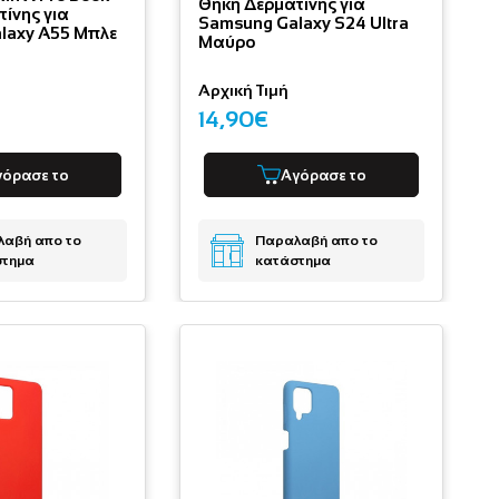
Θήκη Δερματίνης για
ίνης για
Samsung Galaxy S24 Ultra
laxy A55 Μπλε
Μαύρο
Αρχική Τιμή
14,90€
γόρασε το
Αγόρασε το
αβή απο το
Παραλαβή απο το
στημα
κατάστημα