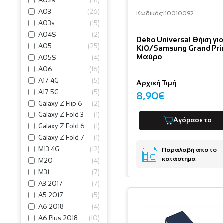
A02s
(
18
)
A03
(
26
)
Κωδικός:
I10010092
A03s
(
15
)
A04S
(
2
)
Deko Universal Θήκη γι
A05
(
25
)
K10/Samsung Grand Pr
Μαύρο
A05S
(
4
)
A06
(
16
)
A17 4G
(
5
)
Αρχική Τιμή
A17 5G
(
5
)
8,90€
Galaxy Z Flip 6
(
2
)
Galaxy Z Fold 3
(
1
)
Αγόρασε το
Galaxy Z Fold 6
(
1
)
Galaxy Z Fold 7
(
1
)
M13 4G
(
12
)
Παραλαβή απο το
κατάστημα
M20
(
4
)
M31
(
7
)
A3 2017
(
7
)
A5 2017
(
5
)
A6 2018
(
4
)
A6 Plus 2018
(
10
)