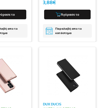
3,88€
γόρασε το
Αγόρασε το
αβή απο το
Παραλαβή απο το
στημα
κατάστημα
DUX DUCIS