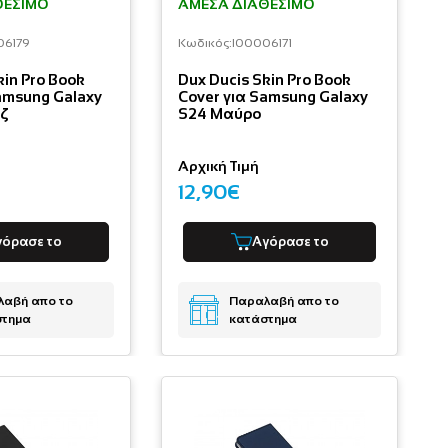
ΘΈΣΙΜΟ
ΆΜΕΣΑ ΔΙΑΘΈΣΙΜΟ
06179
Κωδικός:
I00006171
kin Pro Book
Dux Ducis Skin Pro Book
amsung Galaxy
Cover για Samsung Galaxy
οζ
S24 Μαύρο
Αρχική Τιμή
12,90€
γόρασε το
Αγόρασε το
αβή απο το
Παραλαβή απο το
στημα
κατάστημα