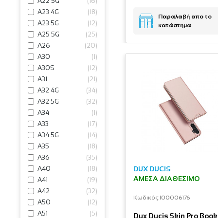
A22 5G
(
16
)
A23 4G
(
18
)
Παραλαβή απο το
A23 5G
(
12
)
κατάστημα
A25 5G
(
25
)
A26
(
20
)
A30
(
1
)
A30S
(
12
)
A31
(
21
)
A32 4G
(
34
)
A32 5G
(
32
)
A34
(
1
)
A33
(
17
)
A34 5G
(
14
)
A35
(
18
)
A36
(
35
)
A40
(
18
)
DUX DUCIS
ΆΜΕΣΑ ΔΙΑΘΈΣΙΜΟ
A41
(
19
)
A42
(
32
)
Κωδικός:
I00006176
A50
(
12
)
A51
(
5
)
Dux Ducis Skin Pro Book