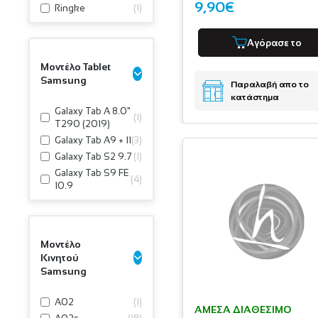
9,90€
Ringke
(
1
)
Αγόρασε το
Μοντέλο Tablet
Samsung
Παραλαβή απο το
κατάστημα
Galaxy Tab A 8.0"
(
1
)
T290 (2019)
Galaxy Tab A9 + 11
(
3
)
Galaxy Tab S2 9.7
(
1
)
Galaxy Tab S9 FE
(
4
)
10.9
Μοντέλο
Κινητού
Samsung
A02
(
1
)
ΆΜΕΣΑ ΔΙΑΘΈΣΙΜΟ