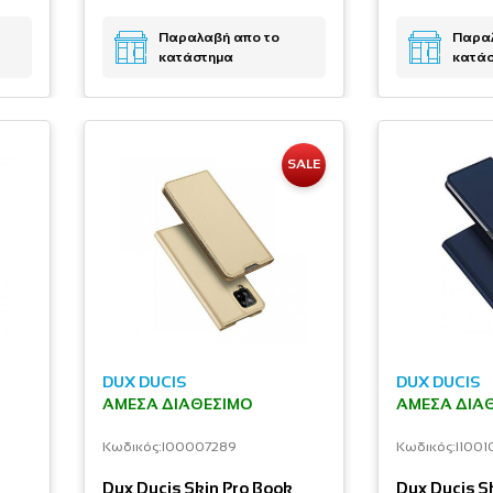
Παραλαβή απο το
Παραλ
κατάστημα
κατά
SALE
DUX DUCIS
DUX DUCIS
ΆΜΕΣΑ ΔΙΑΘΈΣΙΜΟ
ΆΜΕΣΑ ΔΙΑ
Κωδικός:
I00007289
Κωδικός:
I1001
Dux Ducis Skin Pro Book
Dux Ducis S