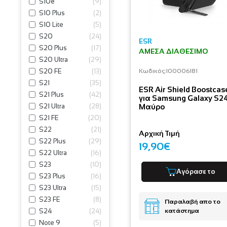
S10e
(
9
)
S10 Plus
(
2
)
S10 Lite
(
5
)
S20
(
24
)
ESR
S20 Plus
(
17
)
ΆΜΕΣΑ ΔΙΑΘΈΣΙΜΟ
S20 Ultra
(
29
)
S20 FE
(
13
)
Κωδικός:
I00006181
S21
(
35
)
ESR Air Shield Boostcas
S21 Plus
(
42
)
για Samsung Galaxy S2
S21 Ultra
(
28
)
Μαύρο
S21 FE
(
20
)
S22
(
21
)
Αρχική Τιμή
S22 Plus
(
29
)
19,90€
S22 Ultra
(
16
)
S23
(
10
)
Αγόρασε το
S23 Plus
(
16
)
S23 Ultra
(
15
)
S23 FE
(
8
)
Παραλαβή απο το
S24
(
24
)
κατάστημα
Note 9
(
5
)