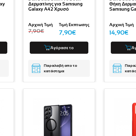
axy
Δερματίνης για Samsung
Θήκη Δερματ
Galaxy A42 Χρυσό
Samsung Ga
Αρχική Τιμή
Τιμή Εκπτωσης
Αρχική Τιμή
7,90€
7,90€
14,90€
Αγόρασε το
Α
Παραλαβή απο το
Παραλ
κατάστημα
κατά