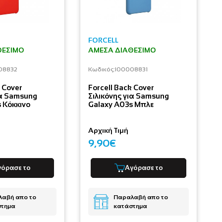
FORCELL
ΘΈΣΙΜΟ
ΆΜΕΣΑ ΔΙΑΘΈΣΙΜΟ
08832
Κωδικός:
I00008831
k Cover
Forcell Back Cover
ια Samsung
Σιλικόνης για Samsung
 Κόκκινο
Galaxy A03s Μπλε
Αρχική Τιμή
9,90€
γόρασε το
Αγόρασε το
αβή απο το
Παραλαβή απο το
στημα
κατάστημα