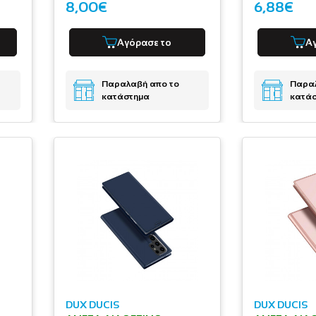
8,00€
6,88€
Αγόρασε το
Α
Παραλαβή απο το
Παραλ
κατάστημα
κατά
DUX DUCIS
DUX DUCIS