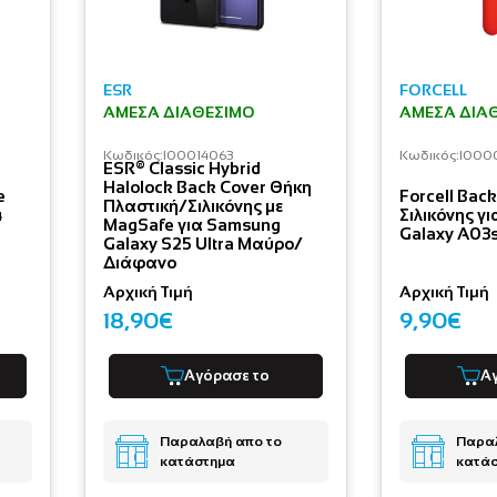
ESR
FORCELL
ΆΜΕΣΑ ΔΙΑΘΈΣΙΜΟ
ΆΜΕΣΑ ΔΙΑ
Κωδικός:
I00014063
Κωδικός:
I000
ESR® Classic Hybrid
Halolock Back Cover Θήκη
e
Forcell Bac
Πλαστική/Σιλικόνης με
4
Σιλικόνης γ
MagSafe για Samsung
Galaxy A03s
Galaxy S25 Ultra Μαύρο/
Διάφανο
Αρχική Τιμή
Αρχική Τιμή
18,90€
9,90€
Αγόρασε το
Α
Παραλαβή απο το
Παραλ
κατάστημα
κατά