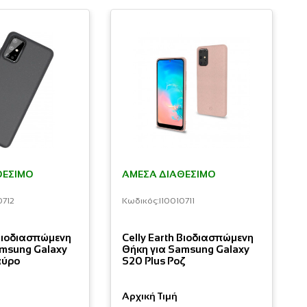
ΘΈΣΙΜΟ
ΆΜΕΣΑ ΔΙΑΘΈΣΙΜΟ
0712
Κωδικός:
I10010711
 Βιοδιασπώμενη
Celly Earth Βιοδιασπώμενη
amsung Galaxy
Θήκη για Samsung Galaxy
αύρο
S20 Plus Ροζ
Αρχική Τιμή