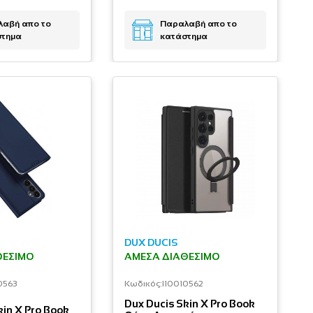
αβή απο το
Παραλαβή απο το
στημα
κατάστημα
DUX DUCIS
ΘΈΣΙΜΟ
ΆΜΕΣΑ ΔΙΑΘΈΣΙΜΟ
0563
Κωδικός:
I10010562
Dux Ducis Skin X Pro Book
kin X Pro Book