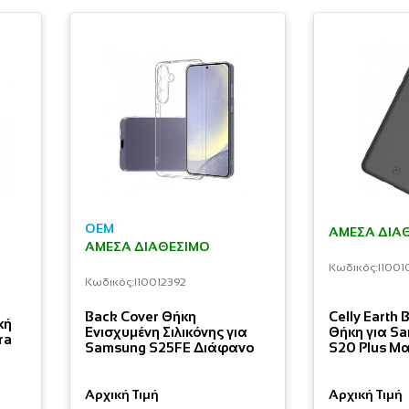
OEM
ΆΜΕΣΑ ΔΙΑ
ΆΜΕΣΑ ΔΙΑΘΈΣΙΜΟ
Κωδικός:
I1001
Κωδικός:
I10012392
Back Cover Θήκη
Celly Earth
κή
Ενισχυμένη Σιλικόνης για
Θήκη για S
ra
Samsung S25FE Διάφανο
S20 Plus Μ
Αρχική Τιμή
Αρχική Τιμή