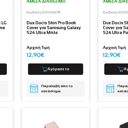
ΆΜΕΣΑ ΔΙΑΘΈΣΙΜΟ
ΆΜΕΣΑ ΔΙΑ
Κωδικός:
I00006178
Κωδικός:
I000
α LG
Dux Ducis Skin Pro Book
Dux Ducis S
ime
Cover για Samsung Galaxy
Cover για S
S24 Ultra Μπλε
S24 Ultra Ρ
Αρχική Τιμή
Αρχική Τιμή
12,90€
12,90€
Αγόρασε το
Α
Παραλαβή απο το
Παραλ
κατάστημα
κατά