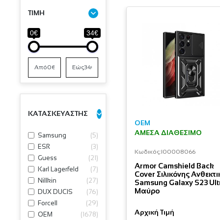
ΤΙΜΗ
0€
34€
ΚΑΤΑΣΚΕΥΑΣΤΗΣ
OEM
ΆΜΕΣΑ ΔΙΑΘΈΣΙΜΟ
Samsung
(
5
)
ESR
(
3
)
Κωδικός:
I00008066
Guess
(
21
)
Armor Camshield Back
Karl Lagerfeld
(
7
)
Cover Σιλικόνης Ανθεκτι
Nillkin
(
27
)
Samsung Galaxy S23 Ult
Μαύρο
DUX DUCIS
(
76
)
Forcell
(
29
)
Αρχική Τιμή
OEM
(
1678
)