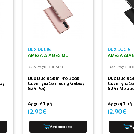
DUX DUCIS
DUX DUCIS
ΆΜΕΣΑ ΔΙΑΘΈΣΙΜΟ
ΆΜΕΣΑ ΔΙΑ
Κωδικός:
I00006173
Κωδικός:
I000
Dux Ducis Skin Pro Book
Dux Ducis S
axy
Cover για Samsung Galaxy
Cover για S
S24 Ροζ
S24+ Μαύρ
Αρχική Τιμή
Αρχική Τιμή
12,90€
12,90€
Αγόρασε το
Α