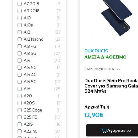
A7 2018
(
9
)
A9 2018
(
2
)
A10
(
11
)
A10s
(
11
)
A12
(
23
)
A12 Nacho
(
23
)
A13 4G
(
19
)
DUX DUCIS
A13 5G
(
27
)
ΆΜΕΣΑ ΔΙΑΘΈΣΙΜΟ
A14
(
20
)
A14 5G
(
17
)
Κωδικός:
I00006172
A15 4G
(
11
)
Dux Ducis Skin Pro Book
A15 5G
(
10
)
Cover για Samsung Gal
A16
(
25
)
S24 Μπλε
A20
(
1
)
A20S
(
3
)
Αρχική Τιμή
S25 Edge
(
11
)
12,90€
S25 FE
(
10
)
A21S
(
18
)
Αγόρασε το
A22 4G
(
37
)