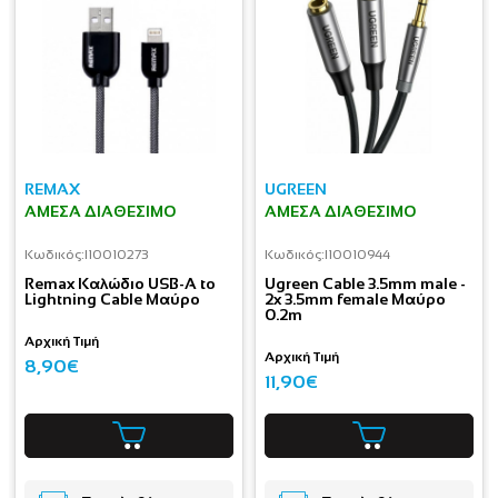
REMAX
UGREEN
ΆΜΕΣΑ ΔΙΑΘΈΣΙΜΟ
ΆΜΕΣΑ ΔΙΑΘΈΣΙΜΟ
Κωδικός:
I10010273
Κωδικός:
I10010944
Remax Καλώδιο USB-A to
Ugreen Cable 3.5mm male -
Lightning Cable Μαύρο
2x 3.5mm female Μαύρο
0.2m
Αρχική Τιμή
Αρχική Τιμή
8,90€
11,90€