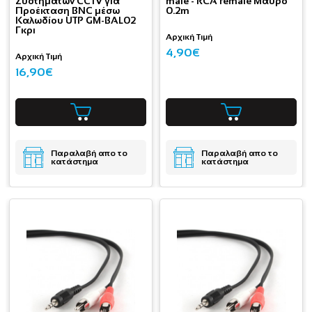
Συστημάτων CCTV για
male - RCA female Μαύρο
Προέκταση BNC μέσω
0.2m
Καλωδίου UTP GM-BAL02
Γκρι
Αρχική Τιμή
4,90€
Αρχική Τιμή
16,90€
Παραλαβή απο το
Παραλαβή απο το
κατάστημα
κατάστημα