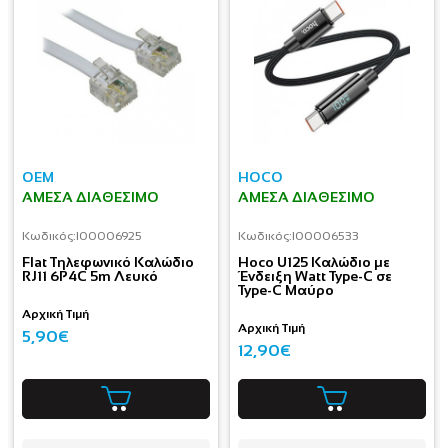
OEM
HOCO
ΆΜΕΣΑ ΔΙΑΘΈΣΙΜΟ
ΆΜΕΣΑ ΔΙΑΘΈΣΙΜΟ
Κωδικός:
I00006925
Κωδικός:
I00006533
Flat Τηλεφωνικό Καλώδιο
Hoco U125 Καλώδιο με
RJ11 6P4C 5m Λευκό
Ένδειξη Watt Type-C σε
Type-C Μαύρο
Αρχική Τιμή
Αρχική Τιμή
5,90€
12,90€