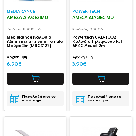
MEDIARANGE
POWER-TECH
ΆΜΕΣΑ ΔΙΑΘΈΣΙΜΟ
ΆΜΕΣΑ ΔΙΑΘΈΣΙΜΟ
Κωδικός:
I10010356
Κωδικός:
I00006915
MediaRange Καλώδιο
Powertech CAB-T002
3.5mm male - 3.5mm female
Καλώδιο Τηλεφώνου RJ11
Μαύρο 3m (MRCS127)
6P4C Λευκό 2m
Αρχική Τιμή
Αρχική Τιμή
6,90€
3,90€
Παραλαβή απο το
Παραλαβή απο το
κατάστημα
κατάστημα