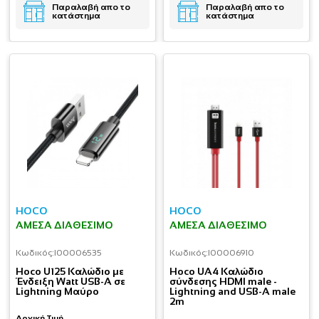
Παραλαβή απο το
Παραλαβή απο το
κατάστημα
κατάστημα
HOCO
HOCO
ΆΜΕΣΑ ΔΙΑΘΈΣΙΜΟ
ΆΜΕΣΑ ΔΙΑΘΈΣΙΜΟ
Κωδικός:
I00006535
Κωδικός:
I00006910
Hoco U125 Καλώδιο με
Hoco UA4 Καλώδιο
Ένδειξη Watt USB-A σε
σύνδεσης HDMI male -
Lightning Μαύρο
Lightning and USB-A male
2m
Αρχική Τιμή