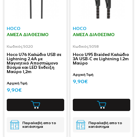
HOCO
HOCO
ΆΜΕΣΑ ΔΙΑΘΈΣΙΜΟ
ΆΜΕΣΑ ΔΙΑΘΈΣΙΜΟ
Κωδικός:
5020
Κωδικός:
5058
Hoco U76 Καλώδιο USB σε
Hoco U95 Braided Καλώδιο
Lightning 2.4A με
3A USB-C σε Lightning 1.2m
Μαγνητικό Αποσπώμενο
Μαύρο
Βύσμα και LED Ένδειξη
Μαύρο 1,2m
Αρχική Τιμή
9,90€
Αρχική Τιμή
9,90€
Παραλαβή απο το
Παραλαβή απο το
κατάστημα
κατάστημα