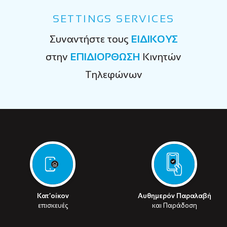
SETTINGS SERVICES
Συναντήστε τους
ΕΙΔΙΚΟΥΣ
στην
ΕΠΙΔΙΟΡΘΩΣΗ
Κινητών
Τηλεφώνων
Κατ’οίκον
Αυθημερόν Παραλαβή
επισκευές
και Παράδοση