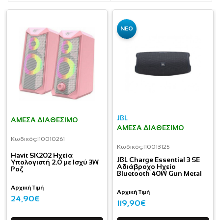
ΝΕΟ
JBL
ΆΜΕΣΑ ΔΙΑΘΈΣΙΜΟ
ΆΜΕΣΑ ΔΙΑΘΈΣΙΜΟ
Κωδικός:
I10010261
Κωδικός:
I10013125
Havit SK202 Ηχεία
JBL Charge Essential 3 SE
Υπολογιστή 2.0 με Ισχύ 3W
Αδιάβροχο Ηχείο
Ροζ
Bluetooth 40W Gun Metal
Αρχική Τιμή
Αρχική Τιμή
24,90€
119,90€