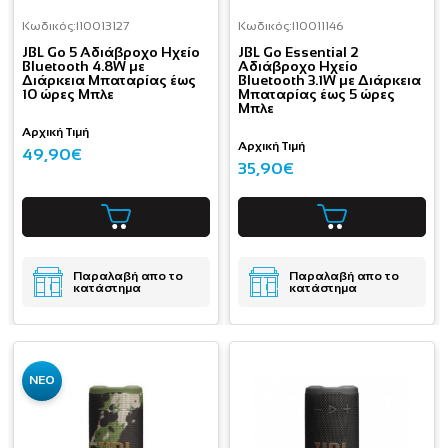
Κωδικός:
I10013127
Κωδικός:
I10011146
JBL Go 5 Αδιάβροχο Ηχείο
JBL Go Essential 2
Bluetooth 4.8W με
Αδιάβροχο Ηχείο
Διάρκεια Μπαταρίας έως
Bluetooth 3.1W με Διάρκεια
10 ώρες Μπλε
Μπαταρίας έως 5 ώρες
Μπλε
Αρχική Τιμή
Αρχική Τιμή
49,90€
35,90€
Παραλαβή απο το
Παραλαβή απο το
κατάστημα
κατάστημα
ΝΕΟ