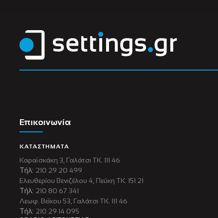
Επικοινωνία
ΚΑΤΑΣΤΗΜΑΤΑ
Καραϊσκάκη 3, Γαλάτσι ΤΚ. 111 46
Τήλ:
210 29 20 499
Ελευθερίου Βενιζέλου 4, Πεύκη ΤΚ. 151 21
Τήλ:
210 80 67 341
Λεωφ. Βεΐκου 53, Γαλάτσι ΤΚ. 111 46
Τήλ:
210 29 14 095