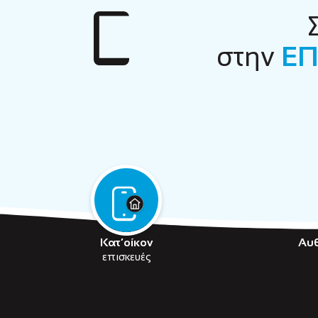
στην
ΕΠ
Κατ’οίκον
Αυ
επισκευές