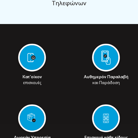
Τηλεφώνων
Κατ’οίκον
Αυθημερόν Παραλαβή
επισκευές
και Παράδοση
Δωρεάν Υπηρεσία
Επισκευή κάθε είδους