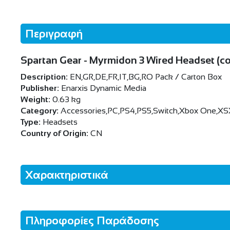
Περιγραφή
Spartan Gear - Myrmidon 3 Wired Headset (comp
Description:
EN,GR,DE,FR,IT,BG,RO Pack / Carton Box
Publisher:
Enarxis Dynamic Media
Weight:
0.63 kg
Category:
Accessories,PC,PS4,PS5,Switch,Xbox One,XS
Type:
Headsets
Country of Origin:
CN
Χαρακτηριστικά
Πληροφορίες Παράδοσης