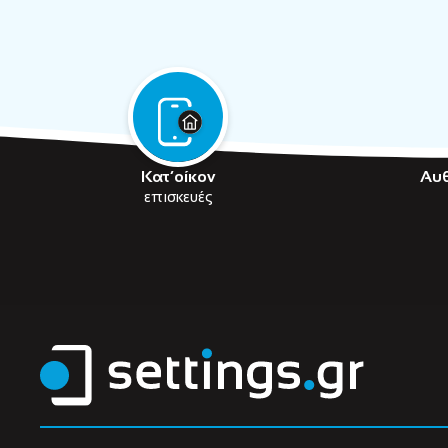
Κατ’οίκον
Αυ
επισκευές