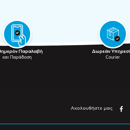
θημερόν Παραλαβή
Δωρεάν Υπηρεσ
και Παράδοση
Courier
Ακολουθήστε μας