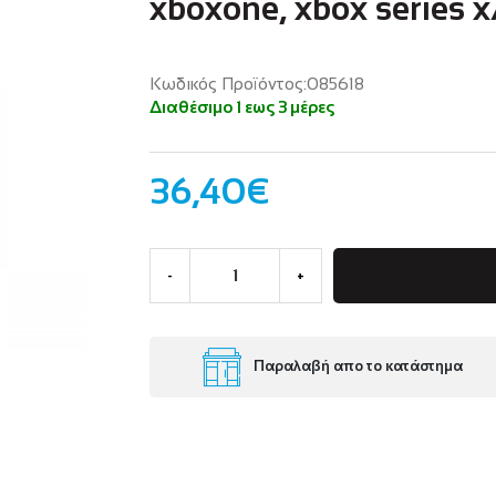
xboxone, xbox series x/
Κωδικός Προϊόντος:085618
Διαθέσιμο 1 εως 3 μέρες
36,40€
-
+
Παραλαβή απο το κατάστημα